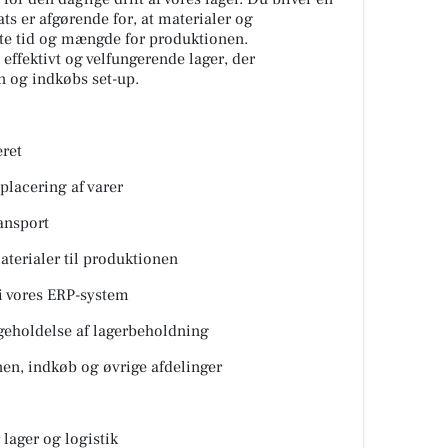
ats er afgørende for, at materialer og
tte tid og mængde for produktionen.
t effektivt og velfungerende lager, der
n og indkøbs set-up.
eret
placering af varer
ansport
aterialer til produktionen
i vores ERP-system
geholdelse af lagerbeholdning
n, indkøb og øvrige afdelinger
lager og logistik