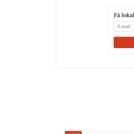
Få loka
Email