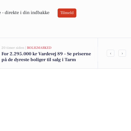
 -
direkte i din indbakke
Tilmeld
20 timer siden |
BOLIGMARKED
05-08-2026 13:02
‹
›
For 2.295.000 kr Vardevej 89 - Se priserne
Top 6 over dy
på de dyreste boliger til salg i Tarm
Priser op til