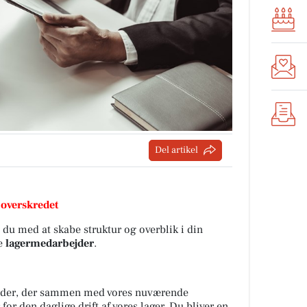
Del artikel
 overskredet
s du med at skabe struktur og overblik i din
ye
lagermedarbejder
.
ejder, der sammen med vores nuværende
or den daglige drift af vores lager. Du bliver en