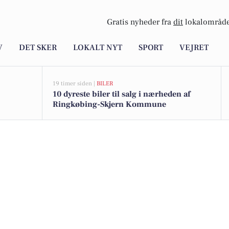
Gratis nyheder fra
dit
lokalområde
V
DET SKER
LOKALT NYT
SPORT
VEJRET
19 timer siden |
BILER
10 dyreste biler til salg i nærheden af
Ringkøbing-Skjern Kommune