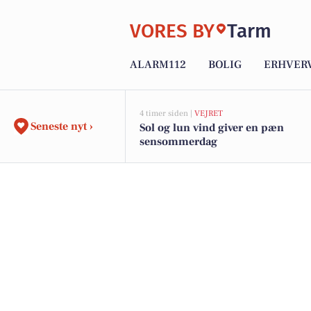
VORES BY
Tarm
ALARM112
BOLIG
ERHVER
4 timer siden |
VEJRET
Seneste nyt ›
Sol og lun vind giver en pæn
sensommerdag