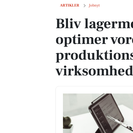
Bliv lagermedarbejder og optimer vores
ARTIKLER
Jobnyt
Bliv lagerm
optimer vor
produktions
virksomhe