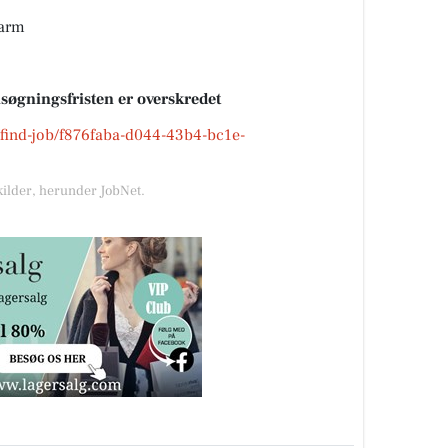
Tarm
nsøgningsfristen er overskredet
k/find-job/f876faba-d044-43b4-bc1e-
kilder, herunder JobNet.