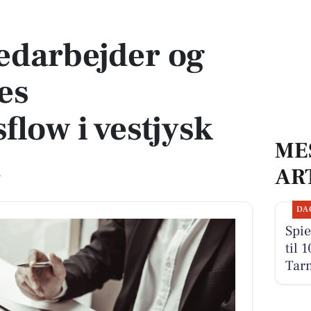
 produktionsflow i vestjysk virksomhed
edarbejder og
es
flow i vestjysk
ME
d
AR
DA
Spie
til 
Tar