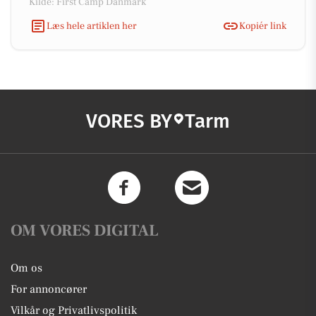
Kilde: First Camp Danmark
Læs hele artiklen her
Kopiér link
VORES BY
Tarm
OM VORES DIGITAL
Om os
For annoncører
Vilkår og Privatlivspolitik