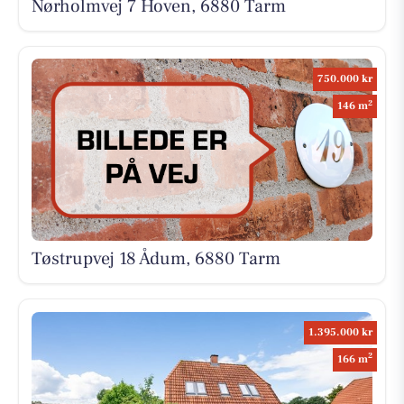
Nørholmvej 7 Hoven, 6880 Tarm
750.000 kr
2
146 m
Tøstrupvej 18 Ådum, 6880 Tarm
1.395.000 kr
2
166 m