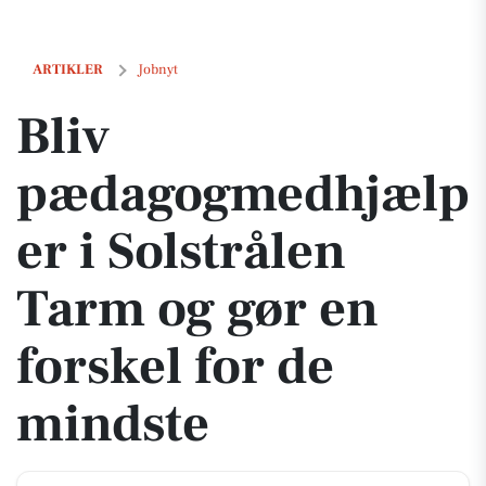
Bliv pædagogmedhjælper i Solstrålen Tarm og gør en forskel for de m
ARTIKLER
Jobnyt
Bliv
pædagogmedhjælp
er i Solstrålen
Tarm og gør en
forskel for de
mindste