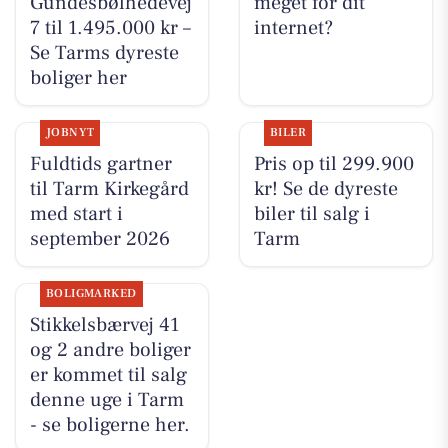
Gundesbølhedevej
meget for dit
7 til 1.495.000 kr –
internet?
Se Tarms dyreste
boliger her
JOBNYT
BILER
Fuldtids gartner
Pris op til 299.900
til Tarm Kirkegård
kr! Se de dyreste
med start i
biler til salg i
september 2026
Tarm
BOLIGMARKED
Stikkelsbærvej 41
og 2 andre boliger
er kommet til salg
denne uge i Tarm
- se boligerne her.