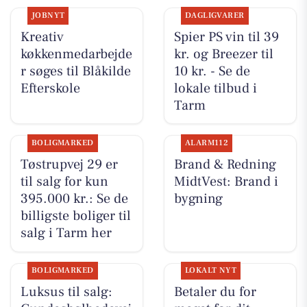
JOBNYT
DAGLIGVARER
Kreativ
Spier PS vin til 39
køkkenmedarbejde
kr. og Breezer til
r søges til Blåkilde
10 kr. - Se de
Efterskole
lokale tilbud i
Tarm
BOLIGMARKED
ALARM112
Tøstrupvej 29 er
Brand & Redning
til salg for kun
MidtVest: Brand i
395.000 kr.: Se de
bygning
billigste boliger til
salg i Tarm her
BOLIGMARKED
LOKALT NYT
Luksus til salg:
Betaler du for