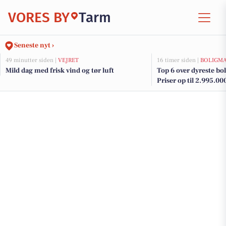
VORES BY
Tarm
Seneste nyt ›
49 minutter siden |
VEJRET
16 timer siden |
BOLIGM
Mild dag med frisk vind og tør luft
Top 6 over dyreste boli
Priser op til 2.995.00