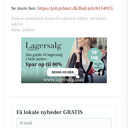
Se mere her:
https://job.jobnet.dk/find-job/6154915
Data er automatisk hentet fra eksterne kilder, herunder
JobNet.
Kilde: JobNet
Få lokale nyheder GRATIS
Email