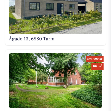
Ågade 13, 6880 Tarm
595.000 kr
2
107 m