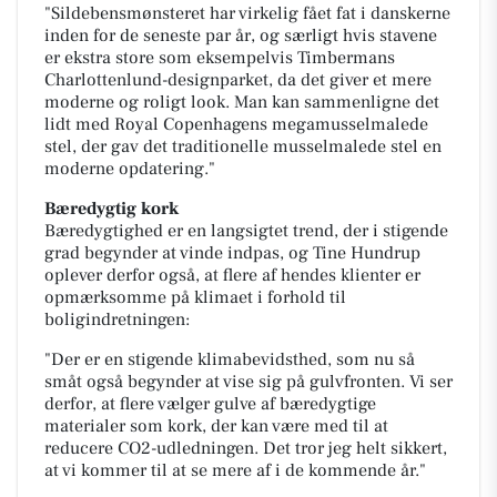
"Sildebensmønsteret har virkelig fået fat i danskerne
inden for de seneste par år, og særligt hvis stavene
er ekstra store som eksempelvis Timbermans
Charlottenlund-designparket, da det giver et mere
moderne og roligt look. Man kan sammenligne det
lidt med Royal Copenhagens megamusselmalede
stel, der gav det traditionelle musselmalede stel en
moderne opdatering."
Bæredygtig kork
Bæredygtighed er en langsigtet trend, der i stigende
grad begynder at vinde indpas, og Tine Hundrup
oplever derfor også, at flere af hendes klienter er
opmærksomme på klimaet i forhold til
boligindretningen:
"Der er en stigende klimabevidsthed, som nu så
småt også begynder at vise sig på gulvfronten. Vi ser
derfor, at flere vælger gulve af bæredygtige
materialer som kork, der kan være med til at
reducere CO2-udledningen. Det tror jeg helt sikkert,
at vi kommer til at se mere af i de kommende år."