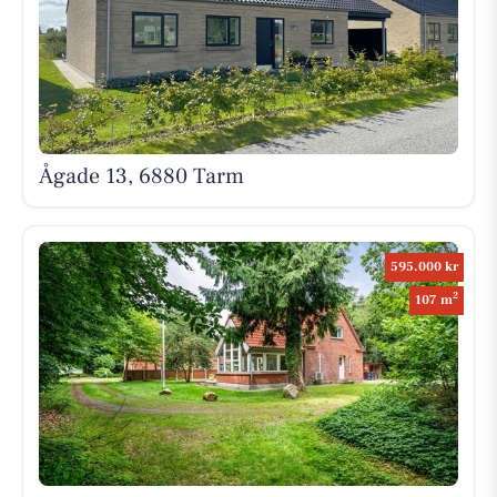
Ågade 13, 6880 Tarm
595.000 kr
2
107 m