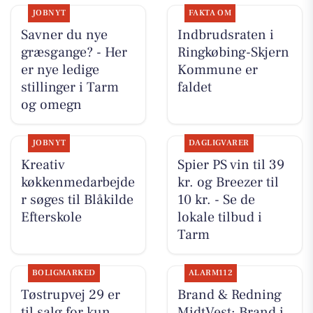
JOBNYT
FAKTA OM
Savner du nye
Indbrudsraten i
græsgange? - Her
Ringkøbing-Skjern
er nye ledige
Kommune er
stillinger i Tarm
faldet
og omegn
JOBNYT
DAGLIGVARER
Kreativ
Spier PS vin til 39
køkkenmedarbejde
kr. og Breezer til
r søges til Blåkilde
10 kr. - Se de
Efterskole
lokale tilbud i
Tarm
BOLIGMARKED
ALARM112
Tøstrupvej 29 er
Brand & Redning
til salg for kun
MidtVest: Brand i