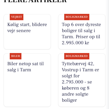
VEJRET
BOLIGMARKED
Kølig start, blidere
Top 6 over dyreste
vejr senere
boliger til salg i
Tarm. Priser op til
2.995.000 kr
BILER
BOLIGMARKED
Biler netop sat til
Tyttebærvej 42,
salg i Tarm
Vostrup i Tarm er
solgt for
2.795.000 - se
køberen og 8
andre solgte
boliger