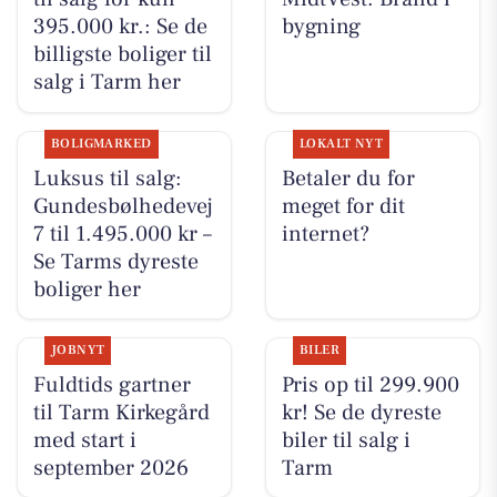
395.000 kr.: Se de
bygning
billigste boliger til
salg i Tarm her
BOLIGMARKED
LOKALT NYT
Luksus til salg:
Betaler du for
Gundesbølhedevej
meget for dit
7 til 1.495.000 kr –
internet?
Se Tarms dyreste
boliger her
JOBNYT
BILER
Fuldtids gartner
Pris op til 299.900
til Tarm Kirkegård
kr! Se de dyreste
med start i
biler til salg i
september 2026
Tarm