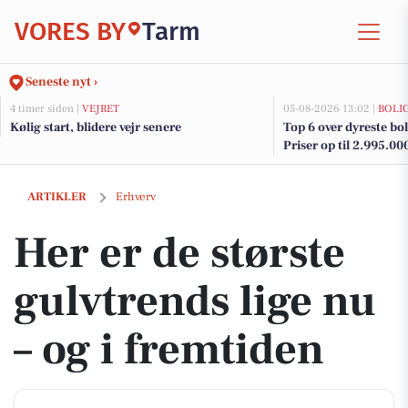
VORES BY
Tarm
Seneste nyt ›
4 timer siden |
VEJRET
05-08-2026 13:02 |
BOLI
Kølig start, blidere vejr senere
Top 6 over dyreste boli
Priser op til 2.995.00
Her er de største gulvtrends lige nu – og i fremtiden
ARTIKLER
Erhverv
Her er de største
gulvtrends lige nu
– og i fremtiden