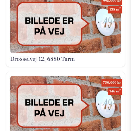
995.000 kr
2
138 m
Drosselvej 12, 6880 Tarm
750.000 kr
2
146 m