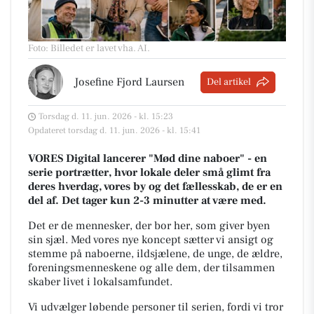
Foto: Billedet er lavet vha. AI
.
Josefine Fjord Laursen
Del artikel
Torsdag d. 11. jun. 2026 - kl. 15:23
Opdateret torsdag d. 11. jun. 2026 - kl. 15:41
VORES Digital lancerer "Mød dine naboer" - en
serie portrætter, hvor lokale deler små glimt fra
deres hverdag, vores by og det fællesskab, de er en
del af. Det tager kun 2-3 minutter at være med.
Det er de mennesker, der bor her, som giver byen
sin sjæl.
Med vores nye koncept sætter vi ansigt og
stemme på naboerne, ildsjælene, de unge, de ældre,
foreningsmenneskene og alle dem, der tilsammen
skaber livet i lokalsamfundet.
Vi udvælger løbende personer til serien, fordi vi tror