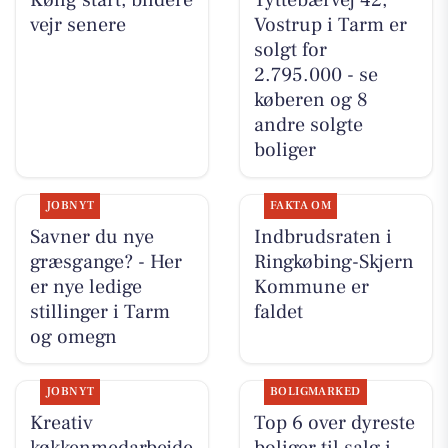
Kølig start, blidere
Tyttebærvej 42,
vejr senere
Vostrup i Tarm er
solgt for
2.795.000 - se
køberen og 8
andre solgte
boliger
JOBNYT
FAKTA OM
Savner du nye
Indbrudsraten i
græsgange? - Her
Ringkøbing-Skjern
er nye ledige
Kommune er
stillinger i Tarm
faldet
og omegn
JOBNYT
BOLIGMARKED
Kreativ
Top 6 over dyreste
køkkenmedarbejde
boliger til salg i