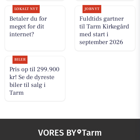
LOKALT NYT
JOBNYT
Betaler du for
Fuldtids gartner
meget for dit
til Tarm Kirkegård
internet?
med start i
september 2026
BILER
Pris op til 299.900
kr! Se de dyreste
biler til salg i
Tarm
VORES BY
Tarm