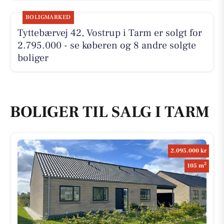
BOLIGMARKED
Tyttebærvej 42, Vostrup i Tarm er solgt for
2.795.000 - se køberen og 8 andre solgte
boliger
BOLIGER TIL SALG I TARM
2.095.000 kr
2
105 m