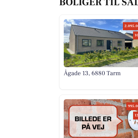
BOLIGER TIL SA
2.095.0
1
Ågade 13, 6880 Tarm
995.0
1