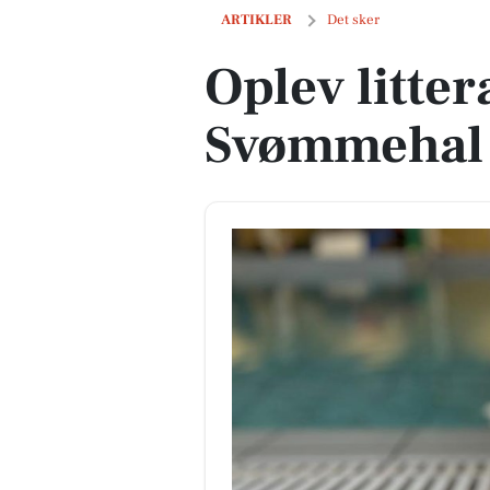
Oplev litteraturoase i Tarm Svømmehal
ARTIKLER
Det sker
Oplev litte
Svømmehal