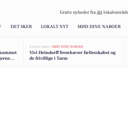
Gratis nyheder fra
dit
lokalområde
V
DET SKER
LOKALT NYT
MØD DINE NABOER
4 timer siden |
MØD DINE NABOER
r kommet
Vivi Heindorff fremhæver fællesskabet og
gerne
de frivillige i Tarm