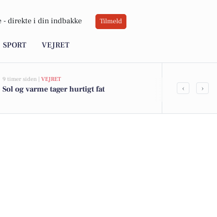
 -
direkte i din indbakke
Tilmeld
SPORT
VEJRET
9 timer siden |
VEJRET
07-08-2026 14:16
‹
›
Sol og varme tager hurtigt fat
10 dyreste bi
Ringkøbing