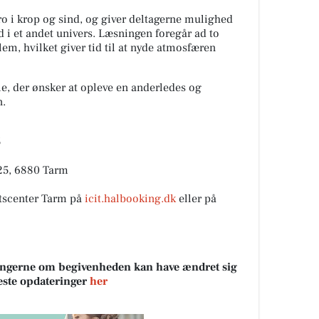
 ro i krop og sind, og giver deltagerne mulighed
d i et andet univers. Læsningen foregår ad to
m, hvilket giver tid til at nyde atmosfæren
le, der ønsker at opleve en anderledes og
n.
5
 25, 6880 Tarm
ætscenter Tarm på
icit.halbooking.dk
eller på
sningerne om begivenheden kan have ændret sig
neste opdateringer
her