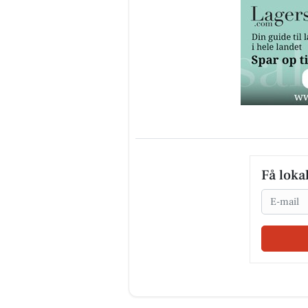
Få loka
Email