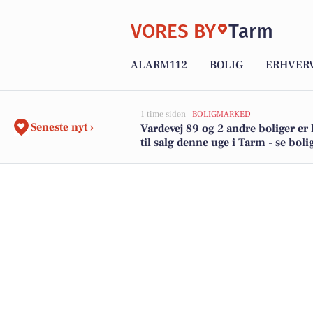
VORES BY
Tarm
ALARM112
BOLIG
ERHVER
1 time siden |
BOLIGMARKED
Seneste nyt ›
Vardevej 89 og 2 andre boliger e
til salg denne uge i Tarm - se boli
her.