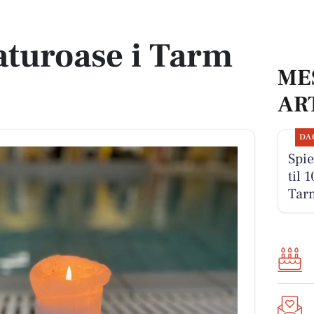
raturoase i Tarm
ME
AR
DA
Spie
til 
Tar