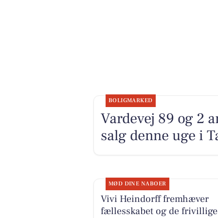
BOLIGMARKED
Vardevej 89 og 2 a
salg denne uge i T
MØD DINE NABOER
Vivi Heindorff fremhæver
fællesskabet og de frivillige