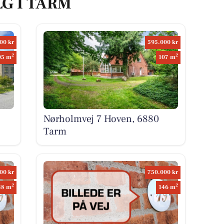
LG I TARM
00 kr
595.000 kr
2
2
05 m
107 m
Nørholmvej 7 Hoven, 6880
Tarm
00 kr
750.000 kr
2
2
38 m
146 m