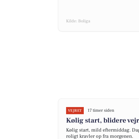
Kilde: Boliga
17 timer siden
VEJRET
Kølig start, blidere vej
Kølig start, mild eftermiddag. Dag
roligt kravler op fra morgenen.