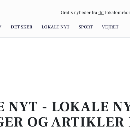
Gratis nyheder fra
dit
lokalområde
V
DET SKER
LOKALT NYT
SPORT
VEJRET
E NYT - LOKALE N
ER OG ARTIKLER