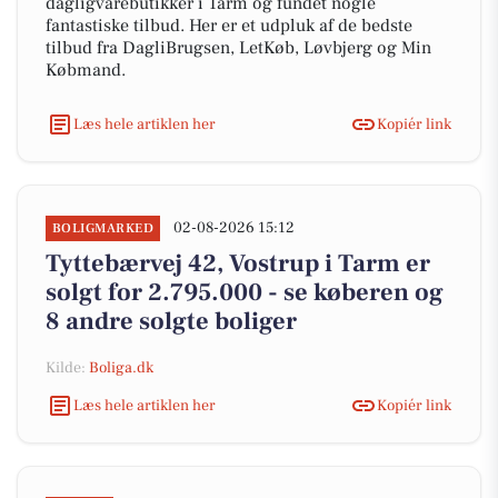
dagligvarebutikker i Tarm og fundet nogle
fantastiske tilbud. Her er et udpluk af de bedste
tilbud fra DagliBrugsen, LetKøb, Løvbjerg og Min
Købmand.
Læs hele artiklen her
Kopiér link
02-08-2026 15:12
BOLIGMARKED
Tyttebærvej 42, Vostrup i Tarm er
solgt for 2.795.000 - se køberen og
8 andre solgte boliger
Kilde:
Boliga.dk
Læs hele artiklen her
Kopiér link