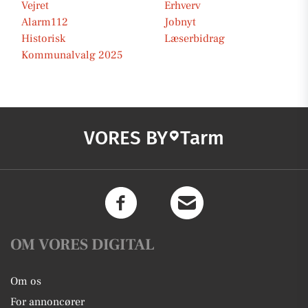
Vejret
Erhverv
Alarm112
Jobnyt
Historisk
Læserbidrag
Kommunalvalg 2025
VORES BY
Tarm
OM VORES DIGITAL
Om os
For annoncører