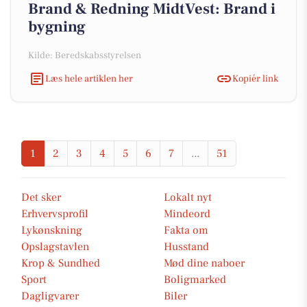
Brand & Redning MidtVest: Brand i
bygning
Kilde: Beredskabsstyrelsen
Læs hele artiklen her
Kopiér link
1
2
3
4
5
6
7
...
51
Det sker
Lokalt nyt
Erhvervsprofil
Mindeord
Lykønskning
Fakta om
Opslagstavlen
Husstand
Krop & Sundhed
Mød dine naboer
Sport
Boligmarked
Dagligvarer
Biler