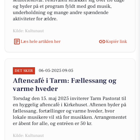
seniorfestival. Festivalen strækker sig over tre dage
og byder på et program fyldt med god musik,
underholdning og mange andre spændende
aktiviteter for ældre.
Kilde: Kultunaut
Læs hele artiklen her
Kopiér link
06-05-2025 09:05
DET SKER
Aftencafé i Tarm: Fællessang og
varme hveder
Torsdag den 15. maj 2025 inviterer Tarm Pastorat til
en hyggelig aftencafé i Kirkehuset. Aftenen byder på
fællessang, fortællinger og varme hveder, hvor
lokale musikere vil stå for musikken. Arrangementet
er åbent for alle, og entréen er 50 kr.
Kilde: Kultunaut