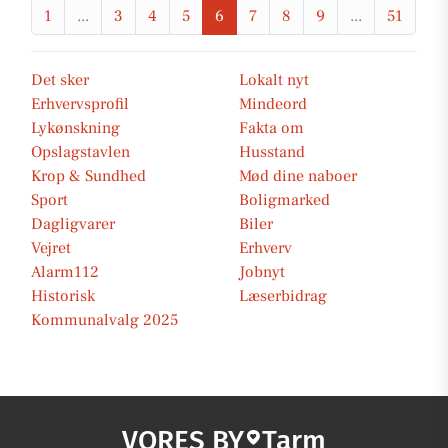
1
...
3
4
5
6
7
8
9
...
51
Det sker
Lokalt nyt
Erhvervsprofil
Mindeord
Lykønskning
Fakta om
Opslagstavlen
Husstand
Krop & Sundhed
Mød dine naboer
Sport
Boligmarked
Dagligvarer
Biler
Vejret
Erhverv
Alarm112
Jobnyt
Historisk
Læserbidrag
Kommunalvalg 2025
VORES BY
Tarm